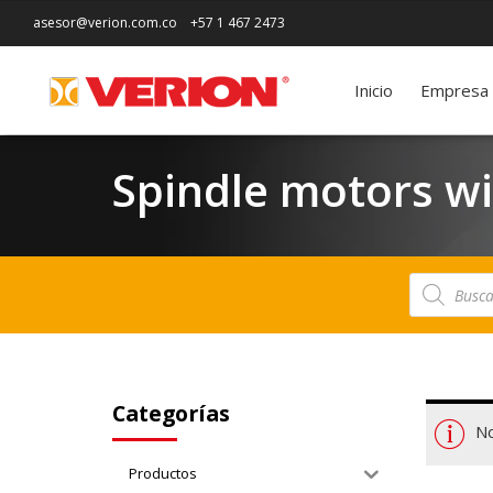
asesor@verion.com.co
+57 1 467 2473
Inicio
Empresa
Spindle motors wi
Búsqueda
de
productos
Categorías
No
Productos