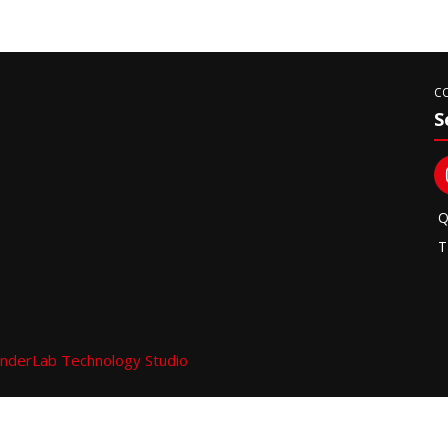
C
S
Q
T
nderLab Technology Studio