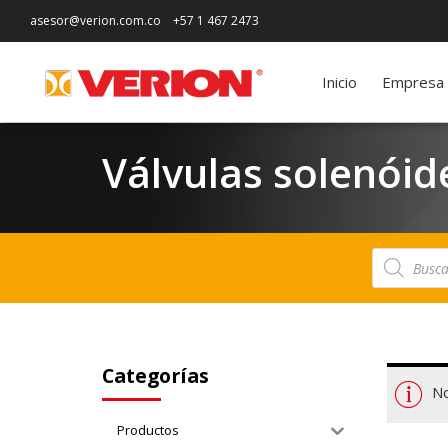
asesor@verion.com.co
+57 1 467 2473
Inicio
Empresa
Válvulas solenóid
Búsqueda
de
productos
Categorías
No
Productos