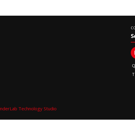
C
S
Q
T
nderLab Technology Studio