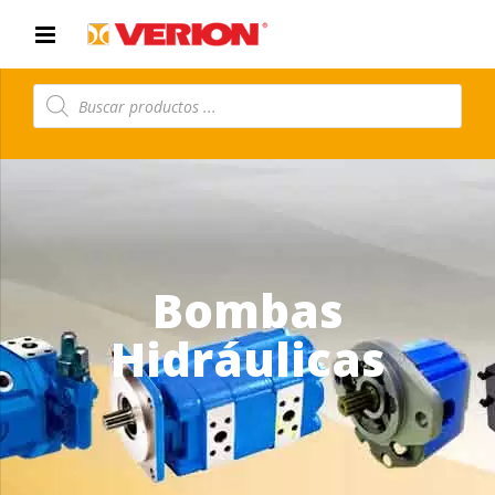
Búsqueda
de
productos
Bombas
Hidráulicas