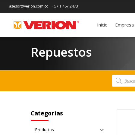
asesor@verion.com.co
+57 1 467 2473
Inicio
Empresa
Repuestos
Búsqueda
de
productos
Categorías
Productos