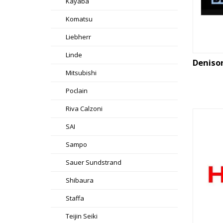
Kayaba
Komatsu
Liebherr
Linde
Deniso
Mitsubishi
Poclain
Riva Calzoni
SAI
Sampo
Sauer Sundstrand
Shibaura
Staffa
Teijin Seiki