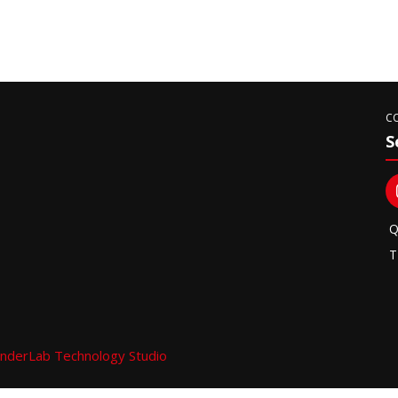
C
S
Q
T
nderLab Technology Studio