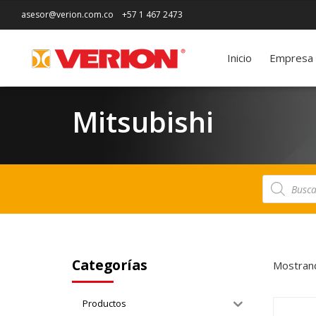
asesor@verion.com.co
+57 1 467 2473
Inicio
Empresa
Mitsubishi
Búsqueda
de
productos
Categorías
Mostrand
Productos