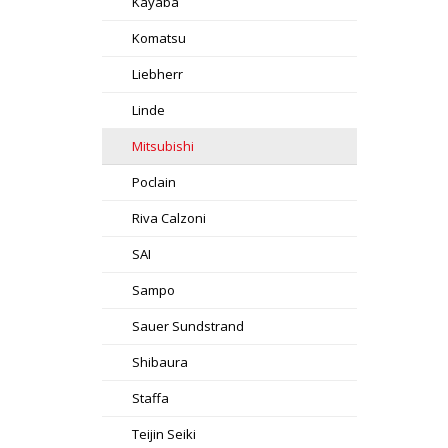
Kayaba
Komatsu
Liebherr
Linde
Mitsubishi
Poclain
Riva Calzoni
SAI
Sampo
Sauer Sundstrand
Shibaura
Staffa
Teijin Seiki