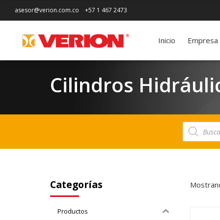
asesor@verion.com.co
+57 1 467 2473
Inicio
Empresa
Cilindros Hidráuli
Búsqueda
de
productos
Categorías
Mostran
Productos