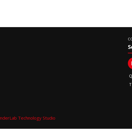
C
S
Q
T
nderLab Technology Studio