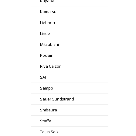
Kayaba
Komatsu
Liebherr
Linde
Mitsubishi
Poclain
Riva Calzoni
SAI
Sampo
Sauer Sundstrand
Shibaura
Staffa
Teijin Seiki