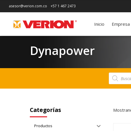
asesor@verion.com.co
+57 1 467 2473
Inicio
Empresa
Dynapower
Búsqueda
de
productos
Categorías
Mostrand
Productos