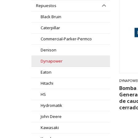
Repuestos
Black Bruin
Caterpillar
Commercial-Parker-Permco
Denison
Dynapower
Eaton
DYNAPOWE
Hitachi
Bomba 3
Generac
HS
de caud
Hydromatik
cerrado
John Deere
Kawasaki