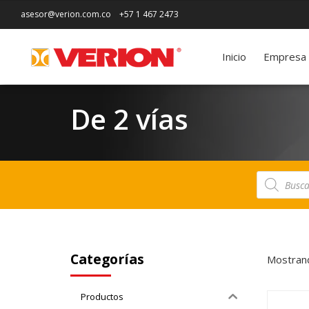
asesor@verion.com.co
+57 1 467 2473
Inicio
Empresa
De 2 vías
Búsqueda
de
productos
Categorías
Mostrand
Productos