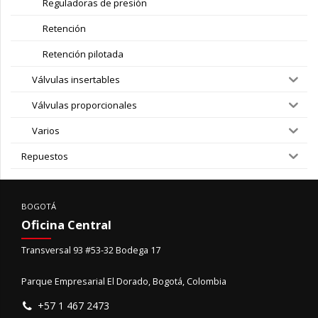
Reguladoras de presión
Retención
Retención pilotada
Válvulas insertables
Válvulas proporcionales
Varios
Repuestos
BOGOTÁ
Oficina Central
Transversal 93 #53-32 Bodega 17
Parque Empresarial El Dorado, Bogotá, Colombia
+57 1 467 2473