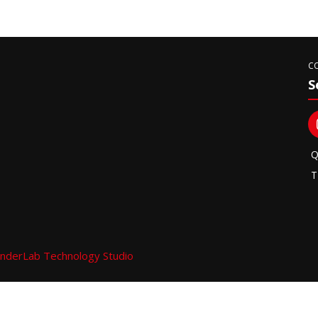
C
S
Q
T
nderLab Technology Studio