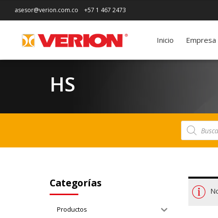
asesor@verion.com.co
+57 1 467 2473
Inicio
Empresa
HS
Búsqueda
de
productos
Categorías
No
Productos