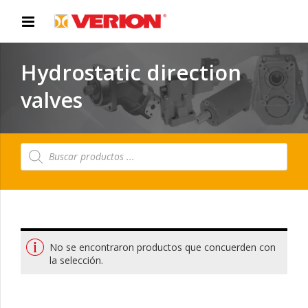
Hydrostatic direction
valves
Búsqueda
de
productos
No se encontraron productos que concuerden con
la selección.