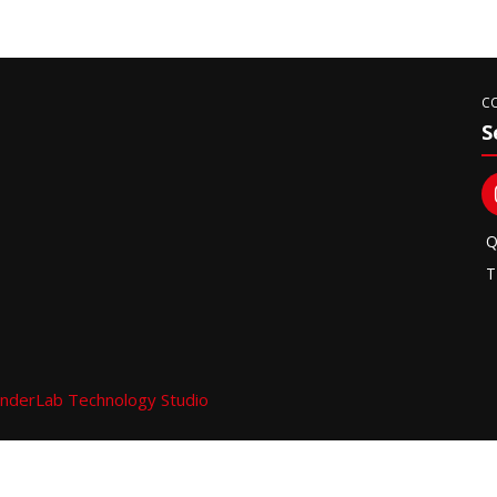
C
S
Q
T
nderLab Technology Studio