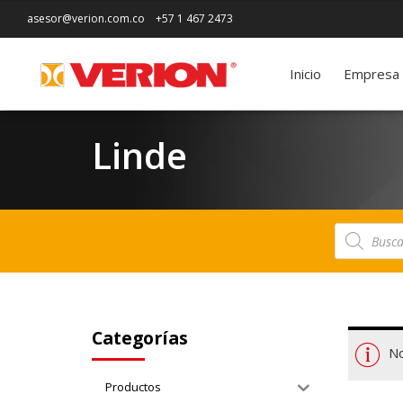
asesor@verion.com.co
+57 1 467 2473
Inicio
Empresa
Linde
Búsqueda
de
productos
Categorías
No
Productos