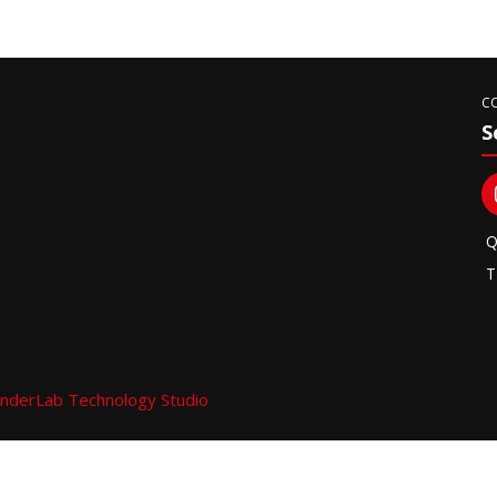
C
S
Q
T
nderLab Technology Studio