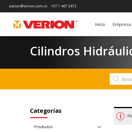
asesor@verion.com.co
+57 1 467 2473
Inicio
Empresa
Cilindros Hidráuli
Búsqueda
de
productos
Categorías
No
Productos