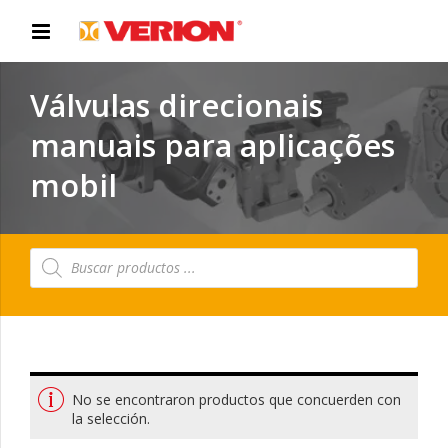
Válvulas direcionais
manuais para aplicações
mobil
Búsqueda
de
productos
No se encontraron productos que concuerden con
la selección.