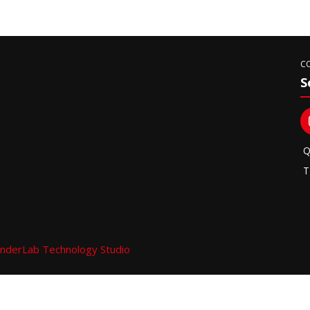
C
S
Q
T
nderLab Technology Studio