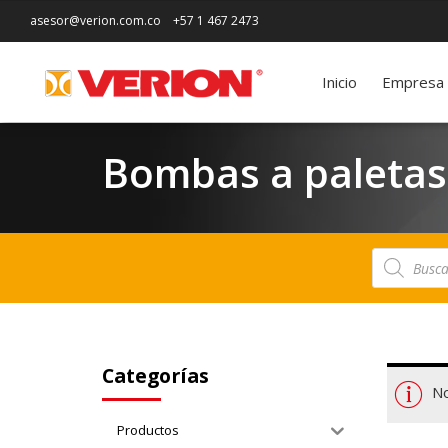
asesor@verion.com.co
+57 1 467 2473
Inicio
Empresa
Bombas a paletas
Búsqueda
de
productos
Categorías
No
Productos