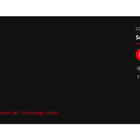
C
S
Q
T
nderLab Technology Studio