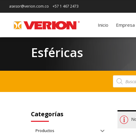
asesor@verion.com.co
+57 1 467 2473
Inicio
Empresa
Esféricas
Búsqueda
de
productos
Categorías
No
Productos