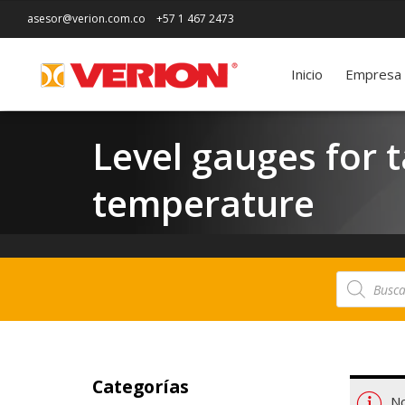
asesor@verion.com.co
+57 1 467 2473
Inicio
Empresa
Level gauges for 
temperature
Búsqueda
de
productos
Categorías
No