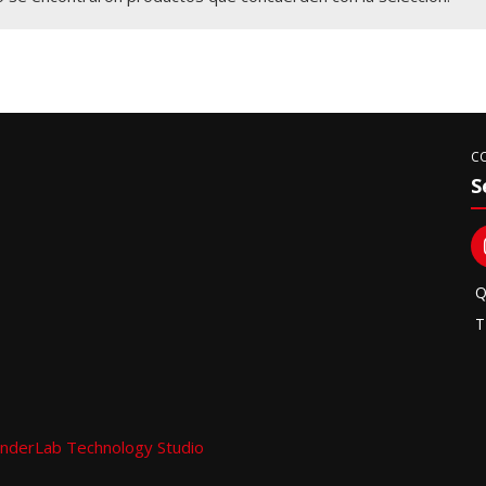
C
S
Q
T
nderLab Technology Studio