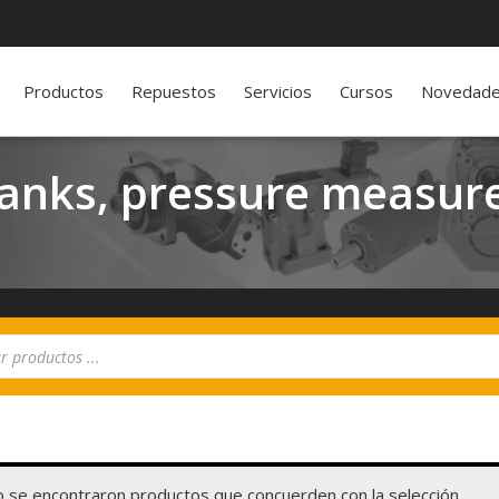
Productos
Repuestos
Servicios
Cursos
Novedad
tanks, pressure measur
 se encontraron productos que concuerden con la selección.